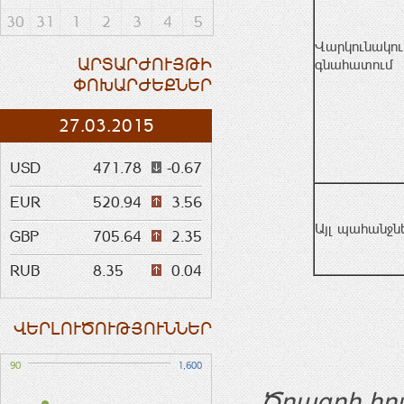
30
31
1
2
3
4
5
Վարկունակու
ԱՐՏԱՐԺՈՒՅԹԻ
գնահատում
ՓՈԽԱՐԺԵՔՆԵՐ
27.03.2015
USD
471.78
-0.67
EUR
520.94
3.56
Այլ պահանջն
GBP
705.64
2.35
RUB
8.35
0.04
ՎԵՐԼՈՒԾՈՒԹՅՈՒՆՆԵՐ
90
1,600
Ծրագրի իր