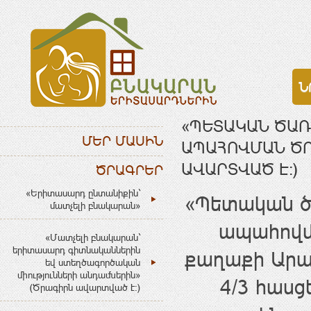
Ն
«ՊԵՏԱԿԱՆ ԾԱՌ
ՄԵՐ ՄԱՍԻՆ
ԱՊԱՀՈՎՄԱՆ ԾՐԱ
ԱՎԱՐՏՎԱԾ Է:)
ԾՐԱԳՐԵՐ
«Երիտասարդ ընտանիքին`
«Պետական ծ
մատչելի բնակարան»
ապահովմ
«Մատչելի բնակարան`
երիտասարդ գիտնականներին
քաղաքի Արաբ
եվ ստեղծագործական
միությունների անդամներին»
4/3
հասց
(Ծրագիրն ավարտված է:)