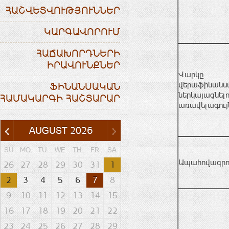
ՀԱՇՎԵՏՎՈՒԹՅՈՒՆՆԵՐ
ԿԱՐԳԱՎՈՐՈՒՄ
ՀԱՃԱԽՈՐԴՆԵՐԻ
ԻՐԱՎՈՒՆՔՆԵՐ
Վարկը
վերաֆինանս
ՖԻՆԱՆՍԱԿԱՆ
ներկայացնելո
ՀԱՄԱԿԱՐԳԻ ՀԱՇՏԱՐԱՐ
առավելագույ
AUGUST
2026
SU
MO
TU
WE
TH
FR
SA
Ապահովագրու
26
27
28
29
30
31
1
2
3
4
5
6
7
8
9
10
11
12
13
14
15
16
17
18
19
20
21
22
23
24
25
26
27
28
29