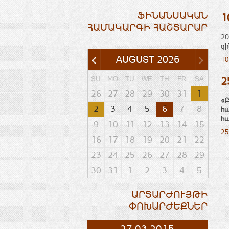
ՖԻՆԱՆՍԱԿԱՆ
1
ՀԱՄԱԿԱՐԳԻ ՀԱՇՏԱՐԱՐ
20
զի
AUGUST
2026
10
SU
MO
TU
WE
TH
FR
SA
2
26
27
28
29
30
31
1
«Բ
2
3
4
5
6
7
8
հա
հա
9
10
11
12
13
14
15
25
16
17
18
19
20
21
22
23
24
25
26
27
28
29
30
31
1
2
3
4
5
ԱՐՏԱՐԺՈՒՅԹԻ
ՓՈԽԱՐԺԵՔՆԵՐ