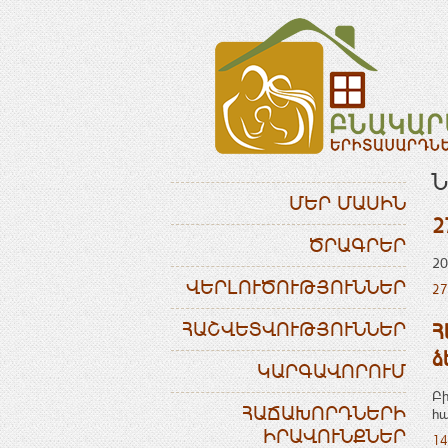
Ն
ՄԵՐ ՄԱՍԻՆ
2
ԾՐԱԳՐԵՐ
20
ՎԵՐԼՈՒԾՈՒԹՅՈՒՆՆԵՐ
27
ՀԱՇՎԵՏՎՈՒԹՅՈՒՆՆԵՐ
Հ
ձ
ԿԱՐԳԱՎՈՐՈՒՄ
Բի
ՀԱՃԱԽՈՐԴՆԵՐԻ
հա
ԻՐԱՎՈՒՆՔՆԵՐ
14