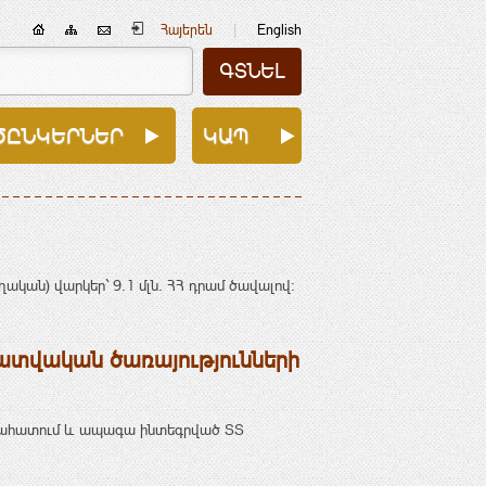
|
Հայերեն
English
ԾԸՆԿԵՐՆԵՐ
ԿԱՊ
ական) վարկեր` 9․1 մլն. ՀՀ դրամ ծավալով:
ատվական ծառայությունների
գնահատում և ապագա ինտեգրված ՏՏ