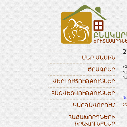
2
ՄԵՐ ՄԱՍԻՆ
«Բ
ԾՐԱԳՐԵՐ
հա
հա
ՎԵՐԼՈՒԾՈՒԹՅՈՒՆՆԵՐ
ՀԱՇՎԵՏՎՈՒԹՅՈՒՆՆԵՐ
No
ԿԱՐԳԱՎՈՐՈՒՄ
25
ՀԱՃԱԽՈՐԴՆԵՐԻ
ԻՐԱՎՈՒՆՔՆԵՐ