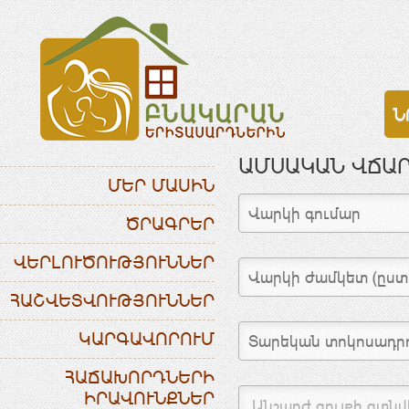
Ն
ԱՄՍԱԿԱՆ ՎՃԱՐ
ՄԵՐ ՄԱՍԻՆ
ԾՐԱԳՐԵՐ
ՎԵՐԼՈՒԾՈՒԹՅՈՒՆՆԵՐ
ՀԱՇՎԵՏՎՈՒԹՅՈՒՆՆԵՐ
ԿԱՐԳԱՎՈՐՈՒՄ
ՀԱՃԱԽՈՐԴՆԵՐԻ
ԻՐԱՎՈՒՆՔՆԵՐ