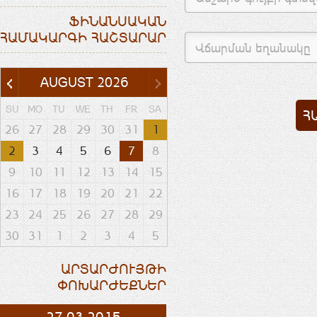
ՖԻՆԱՆՍԱԿԱՆ
ՀԱՄԱԿԱՐԳԻ ՀԱՇՏԱՐԱՐ
AUGUST
2026
SU
MO
TU
WE
TH
FR
SA
26
27
28
29
30
31
1
2
3
4
5
6
7
8
9
10
11
12
13
14
15
16
17
18
19
20
21
22
23
24
25
26
27
28
29
30
31
1
2
3
4
5
ԱՐՏԱՐԺՈՒՅԹԻ
ՓՈԽԱՐԺԵՔՆԵՐ