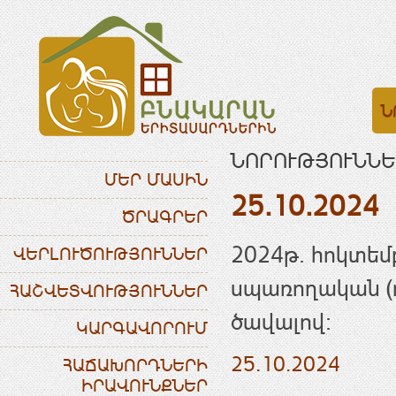
Ն
ՆՈՐՈՒԹՅՈՒՆՆԵ
ՄԵՐ ՄԱՍԻՆ
25.10.2024
ԾՐԱԳՐԵՐ
2024թ. հոկտեմ
ՎԵՐԼՈՒԾՈՒԹՅՈՒՆՆԵՐ
սպառողական (ո
ՀԱՇՎԵՏՎՈՒԹՅՈՒՆՆԵՐ
ծավալով:
ԿԱՐԳԱՎՈՐՈՒՄ
25.10.2024
ՀԱՃԱԽՈՐԴՆԵՐԻ
ԻՐԱՎՈՒՆՔՆԵՐ