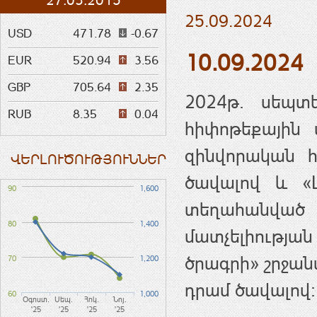
27.03.2015
25.09.2024
USD
471.78
-0.67
10.09.2024
EUR
520.94
3.56
GBP
705.64
2.35
2024թ. սեպտ
RUB
8.35
0.04
հիփոթեքային 
զինվորական հ
ՎԵՐԼՈՒԾՈՒԹՅՈՒՆՆԵՐ
ծավալով և «
90
1,600
տեղահանված
80
1,400
մատչելիութ
ծրագրի» շրջանա
70
1,200
դրամ ծավալով:
60
1,000
Օգոստ.
Սեպ.
Հոկ.
Նոյ.
'25
'25
'25
'25