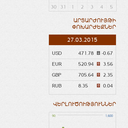
30
31
1
2
3
4
5
ԱՐՏԱՐԺՈՒՅԹԻ
ՓՈԽԱՐԺԵՔՆԵՐ
27.03.2015
USD
471.78
-0.67
EUR
520.94
3.56
GBP
705.64
2.35
RUB
8.35
0.04
ՎԵՐԼՈՒԾՈՒԹՅՈՒՆՆԵՐ
90
1,600