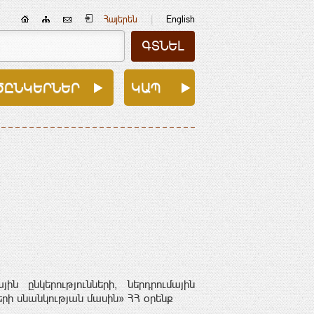
|
Հայերեն
English
ԾԸՆԿԵՐՆԵՐ
ԿԱՊ
ին ընկերությունների, ներդրումային
րի սնանկության մասին» ՀՀ օրենք