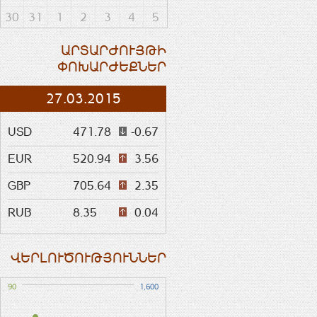
30
31
1
2
3
4
5
ԱՐՏԱՐԺՈՒՅԹԻ
ՓՈԽԱՐԺԵՔՆԵՐ
27.03.2015
USD
471.78
-0.67
EUR
520.94
3.56
GBP
705.64
2.35
RUB
8.35
0.04
ՎԵՐԼՈՒԾՈՒԹՅՈՒՆՆԵՐ
90
1,600