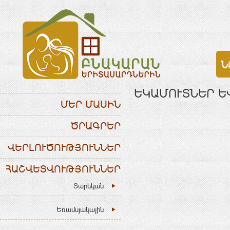
Ն
ԵԿԱՄՈՒՏՆԵՐ Ե
ՄԵՐ ՄԱՍԻՆ
ԾՐԱԳՐԵՐ
ՎԵՐԼՈՒԾՈՒԹՅՈՒՆՆԵՐ
ՀԱՇՎԵՏՎՈՒԹՅՈՒՆՆԵՐ
Տարեկան
Եռամսյակային