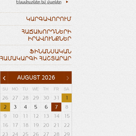
Եկամուտներ եվ վարկեր
ԿԱՐԳԱՎՈՐՈՒՄ
ՀԱՃԱԽՈՐԴՆԵՐԻ
ԻՐԱՎՈՒՆՔՆԵՐ
ՖԻՆԱՆՍԱԿԱՆ
ՀԱՄԱԿԱՐԳԻ ՀԱՇՏԱՐԱՐ
AUGUST
2026
SU
MO
TU
WE
TH
FR
SA
26
27
28
29
30
31
1
2
3
4
5
6
7
8
9
10
11
12
13
14
15
16
17
18
19
20
21
22
23
24
25
26
27
28
29